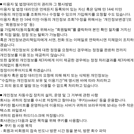
■ 이용자 및 법정대리인의 권리와 그 행사방법
이용자 및 법정 대리인은 언제든지 등록되어 있는 자신 혹은 당해 만 14세 미만
아동의 개인정보를 조회하거나 수정할 수 있으며 가입해지를 요청할 수도 있습니다.
이용자 혹은 만 14세 미만 아동의 개인정보 조회?수정을 위해서는 ‘개인정보변경’(또
는 ‘회원정보수정’ 등)
을 가입해지(동의철회)를 위해서는 “회원탈퇴”를 클릭하여 본인 확인 절차를 거치신
후 직접 열람, 정정 또는 탈퇴가 가능합니다.
혹은 개인정보관리책임자에게 서면, 전화 또는 이메일로 연락하시면 지체없이 조치하
겠습니다.
귀하가 개인정보의 오류에 대한 정정을 요청하신 경우에는 정정을 완료하 전까지
개인정보를 이용 또는 제공하지 않습니다.
또한 잘못된 개인정보를 제3자에게 이미 제공한 경우에는 정정 처리결과를 제3자에게
지체없이 통지하여
정정이이루어지도록 하겠습니다.
이용자 혹은 법정 대리인의 요청에 의해 해지 또는 삭제된 개인정보는
“수집하는 개인정보의 보유 및 이용기간”에 명시된 바에 따라 처리하고
그 외의 용도로 열람 또는 이용할 수 없도록 처리하고 있습니다.
■ 개인정보 자동수집 장치의 설치, 운영 및 그 거부에 관한 사항
회사는 귀하의 정보를 수시로 저장하고 찾아내는 ‘쿠키(cookie)’ 등을 운용합니다.
쿠키란 웹사이트를 운영하는데 이용되는 서버가 귀하의 브라우저에 보내는 아주 작은
텍스트 파일로서
귀하의 컴퓨터 하드디스크에 저장됩니다.
회사은(는) 다음과 같은 목적을 위해 쿠키를 사용합니다.
▶ 쿠키 등 사용 목적
- 회원과 비회원의 접속 빈도나 방문 시간 등을 분석, 방문 회수 파악