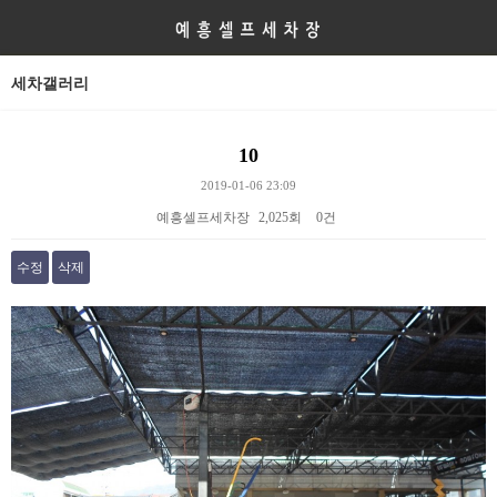
세차갤러리
10
2019-01-06 23:09
예흥셀프세차장
2,025회
0건
수정
삭제
본문